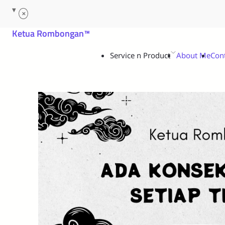
Service n Product
About Me
Con