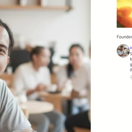
Founde
i
S
b
g
(