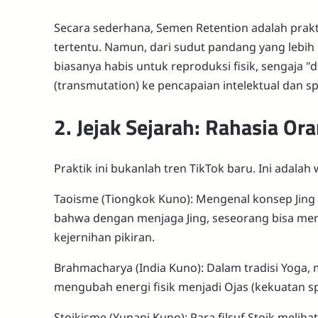
Secara sederhana, Semen Retention adalah prakt
tertentu. Namun, dari sudut pandang yang lebih d
biasanya habis untuk reproduksi fisik, sengaja 
(transmutation) ke pencapaian intelektual dan spi
2. Jejak Sejarah: Rahasia O
Praktik ini bukanlah tren TikTok baru. Ini adala
Taoisme (Tiongkok Kuno): Mengenal konsep Jing (e
bahwa dengan menjaga Jing, seseorang bisa m
kejernihan pikiran.
Brahmacharya (India Kuno): Dalam tradisi Yoga, 
mengubah energi fisik menjadi Ojas (kekuatan sp
Stoikisme (Yunani Kuno): Para filsuf Stoik melih