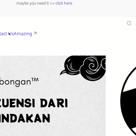
maybe you need it >>
click here
tact Us
Amazing