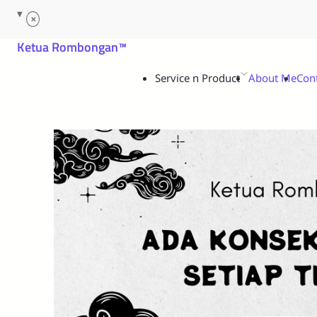
Service n Product
About Me
Con