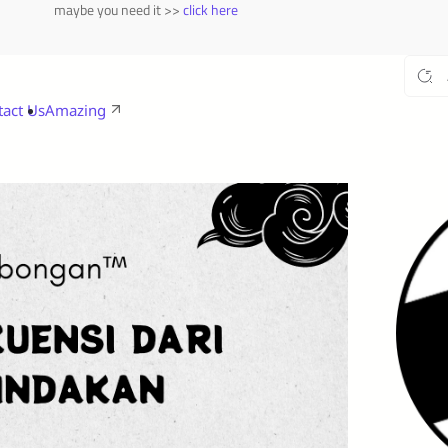
maybe you need it >>
click here
tact Us
Amazing