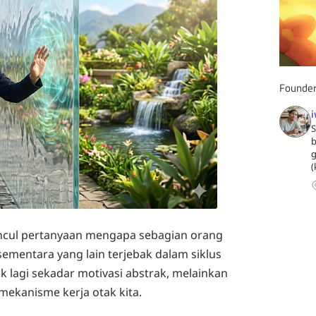
Founde
i
S
b
g
(
uncul pertanyaan mengapa sebagian orang
mentara yang lain terjebak dalam siklus
ak lagi sekadar motivasi abstrak, melainkan
mekanisme kerja otak kita.